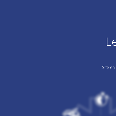
L
Site en