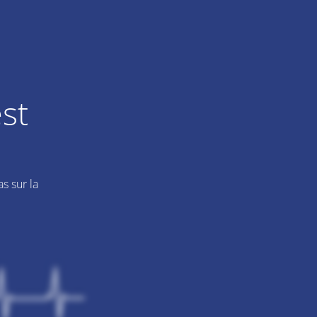
st
s sur la