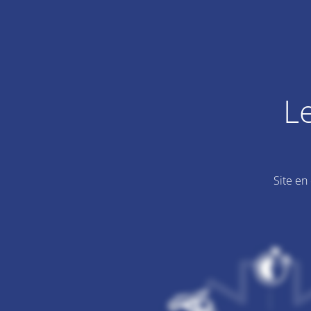
L
Site en