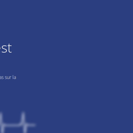
st
s sur la