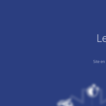
L
Site en