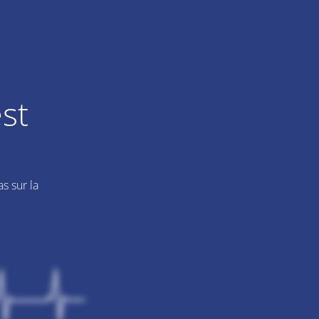
st
s sur la