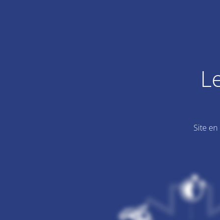
L
Site en