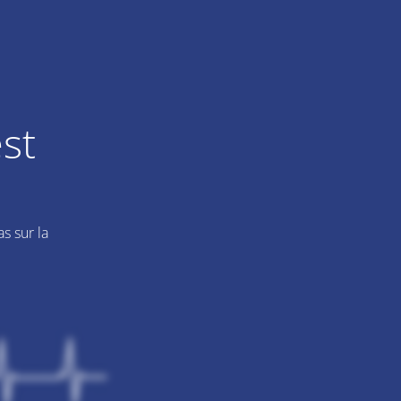
st
s sur la