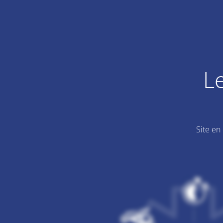
L
Site en