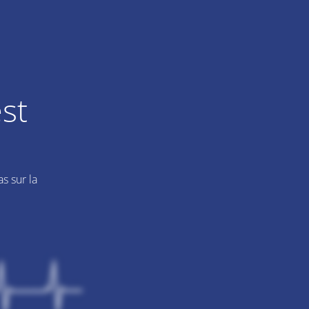
st
s sur la