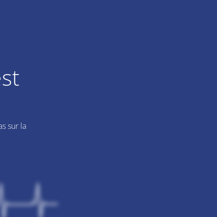
st
s sur la