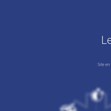
L
Site en