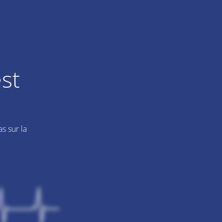
st
s sur la