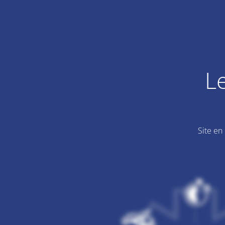
L
Site en