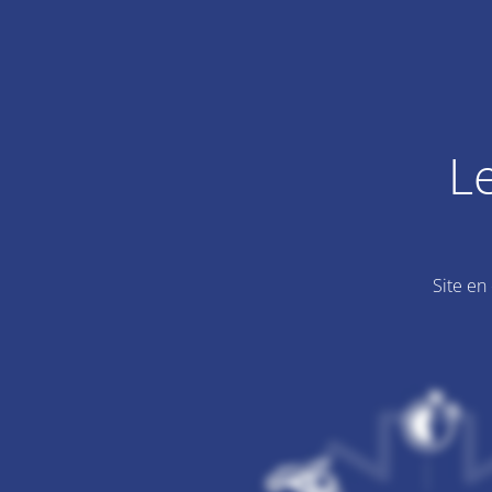
L
Site en