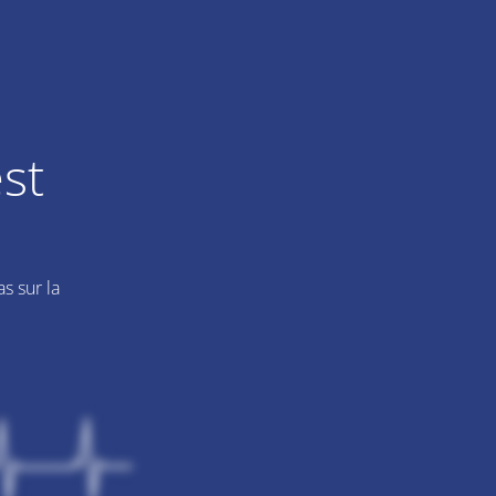
st
s sur la