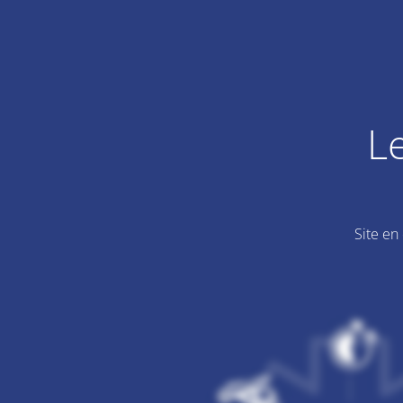
L
Site en