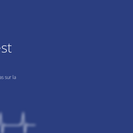
st
s sur la