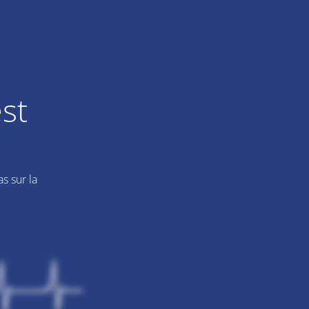
st
s sur la