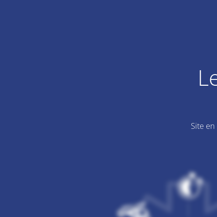
L
Site en