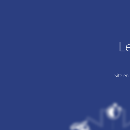
L
Site en