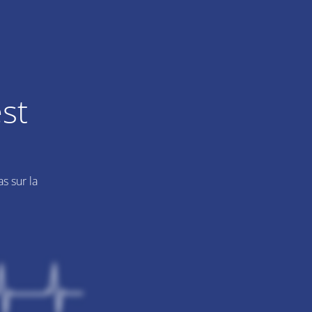
st
s sur la