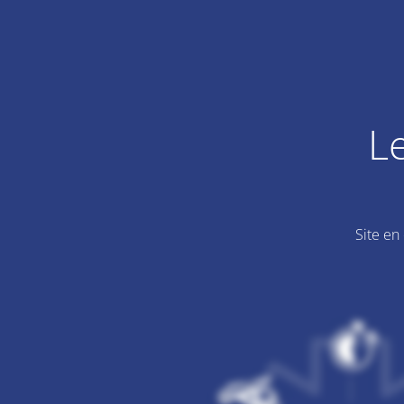
L
Site en