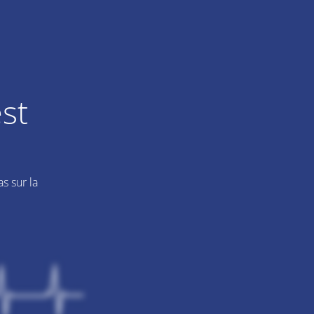
st
s sur la