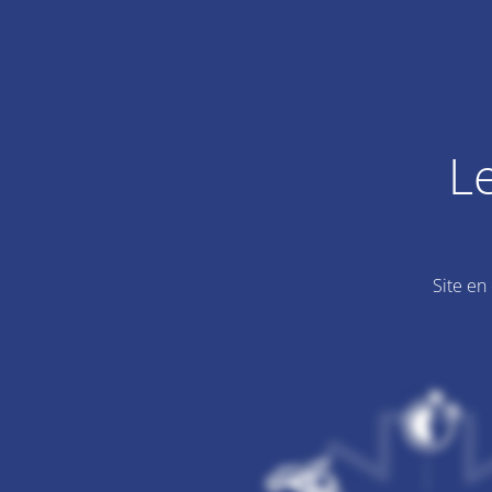
L
Site en