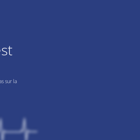
st
s sur la