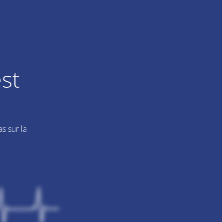
st
s sur la