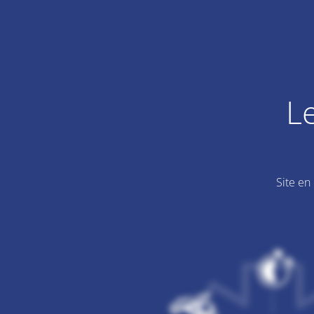
L
Site en