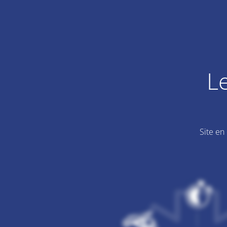
L
Site en