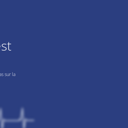
st
s sur la