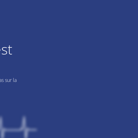
st
s sur la