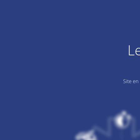
L
Site en