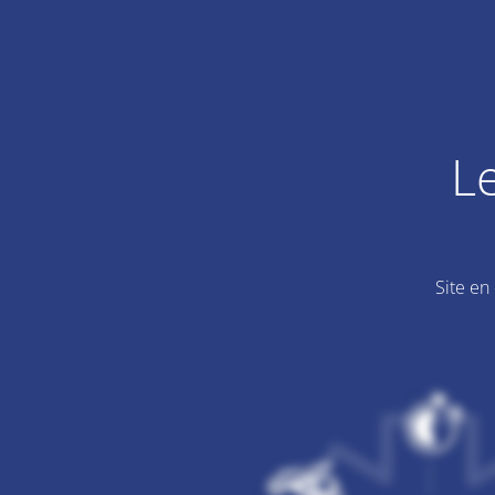
L
Site en