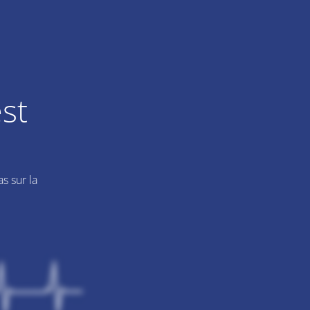
st
s sur la