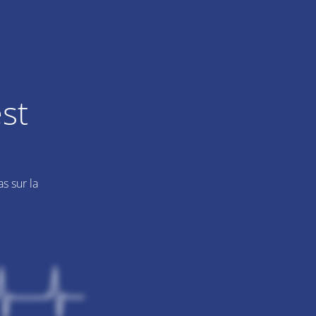
st
s sur la