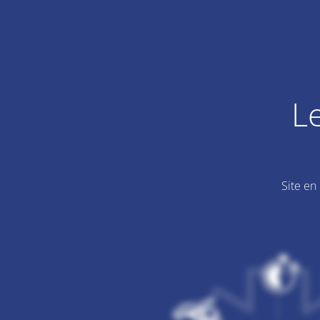
L
Site en