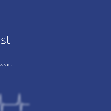
st
s sur la