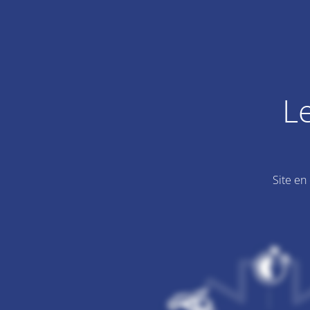
L
Site en