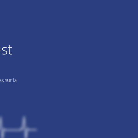
st
s sur la