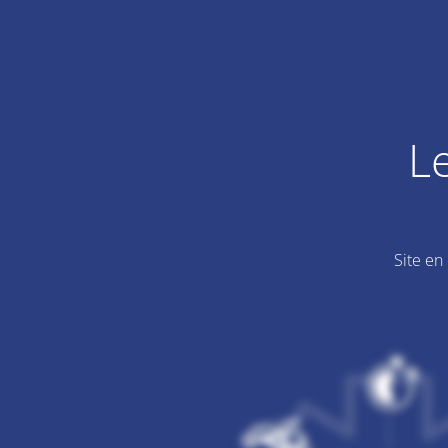
L
Site en